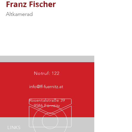
Franz Fischer
Altkamerad
Notruf: 122
info@ff-fuernitz.at
Rosentalstraße 39
9586 Fürntitz
LINKS