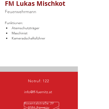
FM Lukas Mischkot
Feuerwehrmann
Funktionen:
Atemschutzträger
Maschinist
Kameradschaftsführer
Notruf: 122
info@ff-fuernitz.at
Rosentalstraße 39
9586 Fürntitz