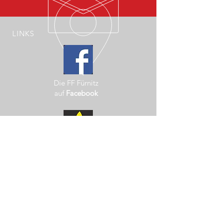
LINKS
Die FF Fürnitz
auf
Facebook
Landesfeuerwehrverband
Kärnten
Marktgemeinde
Finkenstein