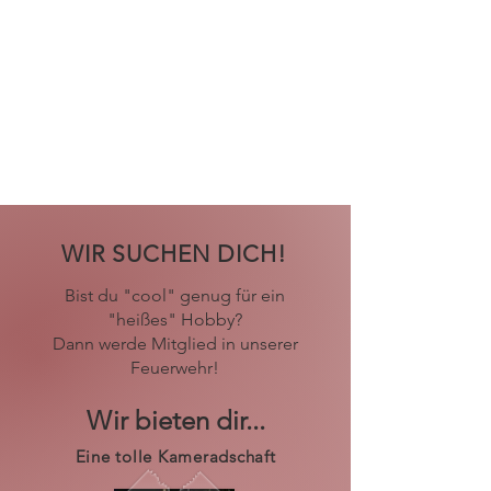
WIR SUCHEN DICH!
Bist du "cool" genug für ein
"heißes" Hobby?
Dann werde Mitglied in unserer
Feuerwehr!
Wir bieten dir...
Eine tolle Kameradschaft